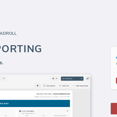
ADROLL
PORTING
e.