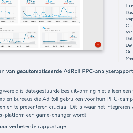
Laa
Das
Rap
Clie
Whi
Dat
Dat
Out
Mee
wen van geautomatiseerde AdRoll PPC-analyserappor
ngwereld is datagestuurde besluitvorming niet alleen een 
ms en bureaus die AdRoll gebruiken voor hun PPC-camp
ren en te presenteren cruciaal. Dit is waar het integreren
cs-platform een game-changer wordt.
oor verbeterde rapportage