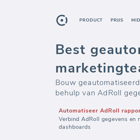
PRODUCT
PRIJS
MI
Best geauto
marketingt
Bouw geautomatiseerde
behulp van AdRoll geg
Automatiseer AdRoll rappo
Verbind AdRoll gegevens en 
dashboards