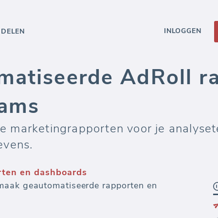
INLOGGEN
DDELEN
matiseerde AdRoll r
eams
 marketingrapporten voor je analyset
evens.
rten en dashboards
maak geautomatiseerde rapporten en