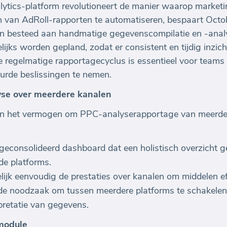
ytics-platform revolutioneert de manier waarop marke
n van AdRoll-rapporten te automatiseren, bespaart Octo
en besteed aan handmatige gegevenscompilatie en -ana
ijks worden gepland, zodat er consistent en tijdig inzich
 regelmatige rapportagecyclus is essentieel voor tea
uurde beslissingen te nemen.
yse over meerdere kanalen
 in het vermogen om PPC-analyserapportage van meerdere
 geconsolideerd dashboard dat een holistisch overzicht g
de platforms.
lijk eenvoudig de prestaties over kanalen om middelen eff
de noodzaak om tussen meerdere platforms te schakelen,
rpretatie van gegevens.
module