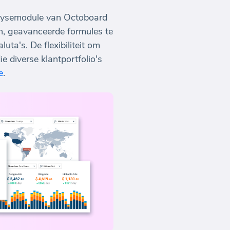
alysemodule van Octoboard
n, geavanceerde formules te
ta's. De flexibiliteit om
 diverse klantportfolio's
e
.