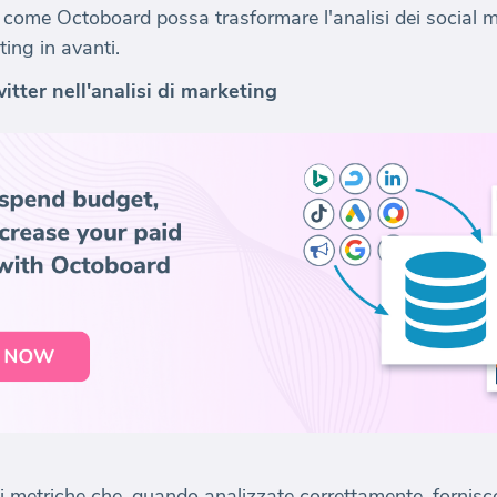
 come Octoboard possa trasformare l'analisi dei social med
ing in avanti.
witter nell'analisi di marketing
di metriche che, quando analizzate correttamente, fornis