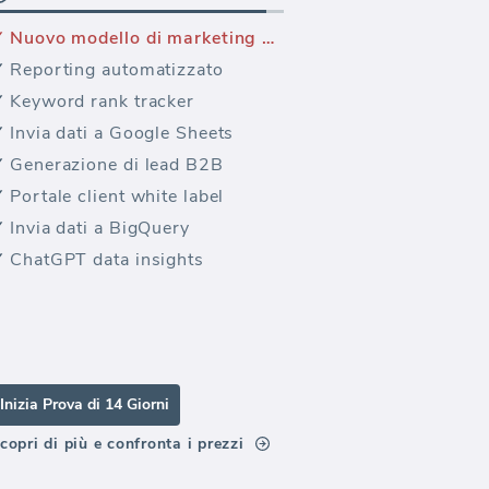
Nuovo modello di marketing — Twitter Metriche
Reporting automatizzato
Keyword rank tracker
Invia dati a Google Sheets
Generazione di lead B2B
Portale client white label
Invia dati a BigQuery
ChatGPT data insights
Inizia Prova di 14 Giorni
copri di più e confronta i prezzi