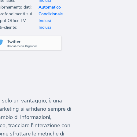
te label:
Inclusi
iornamento dati:
Automatico
Approfondimenti sui dati:
Condizionale
put Office TV:
Inclusi
i-cliente:
Inclusi
Twitter
#social-media #agencies
è solo un vantaggio; è una
arketing si affidano sempre di
ambio di informazioni,
o, tracciare l'interazione con
me sfruttare le metriche di