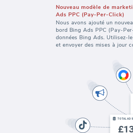
Votre Hub de données mark
Alimentez tous vos systèmes 
warehouse - de l'agrégation 
visualisation et à l'exportati