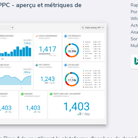
PPC - aperçu et métriques de
Rap
Port
Whi
Sort
Mult