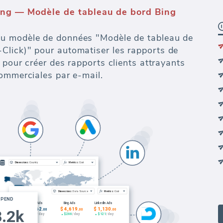
eting
d'analyse marketing, de reporting et de data
et du nettoyage des données à la
on des données.