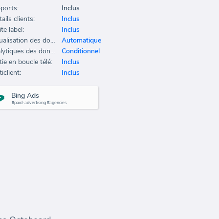
ports:
Inclus
ails clients:
Inclus
te label:
Inclus
Actualisation des données:
Automatique
Analytiques des données:
Conditionnel
ie en boucle télé:
Inclus
iclient:
Inclus
Bing Ads
#paid-advertising #agencies