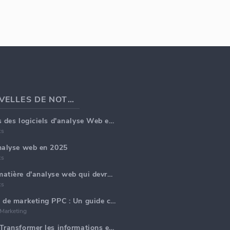
DERNIÈRES NOUVELLES DE NOTRE BLOG
Top 5 fonctionnalités des logiciels d'analyse Web en 2025
cs
analyse web en 2025
cs
Top 5 tendances en matière d'analyse web qui devraient dominer en 2025
cs
Générer des rapports de marketing PPC : Un guide complet
 Marketing
Analytique Web IA : Transformer les informations en données avec précision