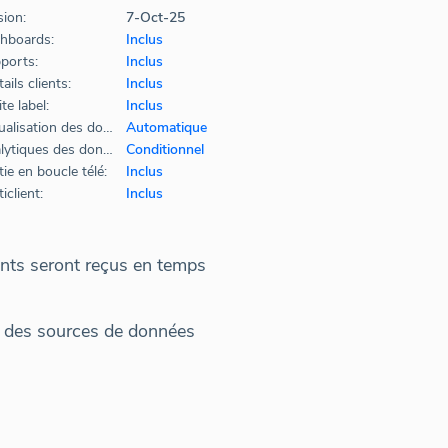
sion:
7-Oct-25
hboards:
Inclus
ports:
Inclus
ails clients:
Inclus
te label:
Inclus
Actualisation des données:
Automatique
Analytiques des données:
Conditionnel
ie en boucle télé:
Inclus
iclient:
Inclus
ents seront reçus en temps
on des sources de données