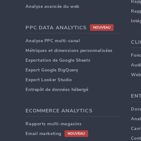
Rapp
Analyse avancée du web
Rap
Inté
PPC DATA ANALYTICS
NOUVEAU
Analyse PPC multi-canal
CL
Métriques et dimensions personnalisées
Fonc
Exportation de Google Sheets
Audi
Export Google BigQuery
Web
Export Looker Studio
Entrepôt de données hébergé
EN
Doc
ECOMMERCE ANALYTICS
Anal
Rapports multi-magasins
Carr
Email marketing
NOUVEAU
Cont