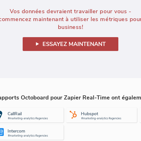
Vos données devraient travailler pour vous -
commencez maintenant à utiliser les métriques pou
business!
ESSAYEZ MAINTENANT
s rapports Octoboard pour Zapier Real-Time ont égale
CallRail
Hubspot
#marketing-analytics #agencies
#marketing-analytics #agencies
Intercom
#marketing-analytics #agencies