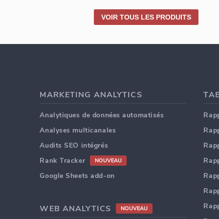
VOIR TOUS LES PRODUITS
MARKETING ANALYTICS
Analytiques de données automatisés
Rapp
Analyses multicanales
Rapp
Audits SEO intégrés
Rapp
Rank Tracker
Rapp
NOUVEAU
Google Sheets add-on
Rapp
Rapp
Rapp
WEB ANALYTICS
NOUVEAU