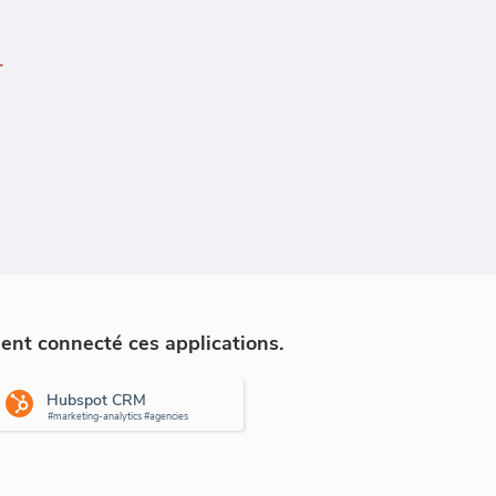
r
ment connecté ces applications.
Hubspot CRM
#marketing-analytics #agencies