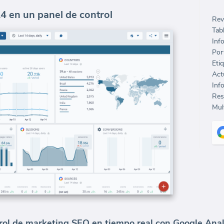
4 en un panel de control
Rev
Tab
Inf
Port
Eti
Inf
Mult
rol de marketing SEO en tiempo real con Google Analy