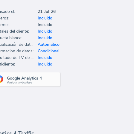
isado el:
21-Jul-26
leros:
Incluido
ormes:
Incluido
ales del cliente:
Incluido
queta blanca:
Incluido
Actualización de datos:
Automático
ormación de datos:
Condicional
Resultado de TV de oficina:
Incluido
icliente:
Incluido
Google Analytics 4
#web-analytics #seo
tics 4 Traffic