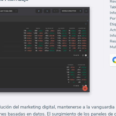
Rev
Tab
Inf
Port
Eti
Inf
Mult
ción del marketing digital, mantenerse a la vanguardia 
ones basadas en datos. El surgimiento de los paneles de 