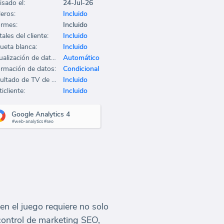
isado el:
24-Jul-26
leros:
Incluido
ormes:
Incluido
ales del cliente:
Incluido
queta blanca:
Incluido
Actualización de datos:
Automático
ormación de datos:
Condicional
Resultado de TV de oficina:
Incluido
icliente:
Incluido
Google Analytics 4
#web-analytics #seo
en el juego requiere no solo
control de marketing SEO,