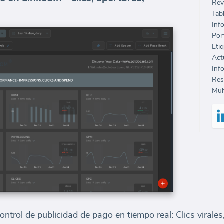
Rev
Tab
Inf
Port
Eti
Inf
Mult
ntrol de publicidad de pago en tiempo real: Clics virale