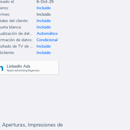
isado el:
6-Oct-25
leros:
Incluido
ormes:
Incluido
ales del cliente:
Incluido
queta blanca:
Incluido
Actualización de datos:
Automático
ormación de datos:
Condicional
Resultado de TV de oficina:
Incluido
icliente:
Incluido
LinkedIn Ads
#paid-advertising #agencies
s, Aperturas, Impresiones de