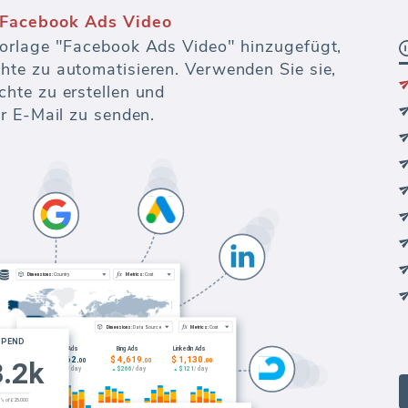
eting-Analysen, Berichte und Data-
r Datensammlung und -bereinigung bis hin
-exporten.