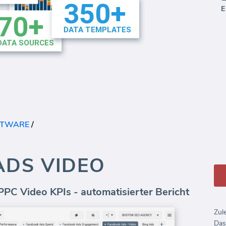
E
FTWARE
/
ADS VIDEO
PC Video KPIs - automatisierter Bericht
Zul
Das