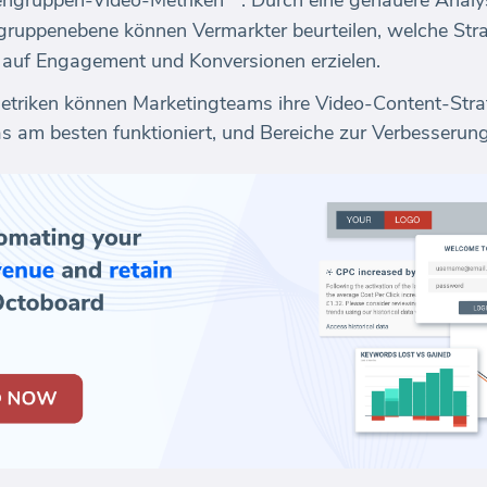
gruppen-Video-Metriken**: Durch eine genauere Analy
ppenebene können Vermarkter beurteilen, welche Strat
 auf Engagement und Konversionen erzielen.
etriken können Marketingteams ihre Video-Content-Strat
s am besten funktioniert, und Bereiche zur Verbesserung 