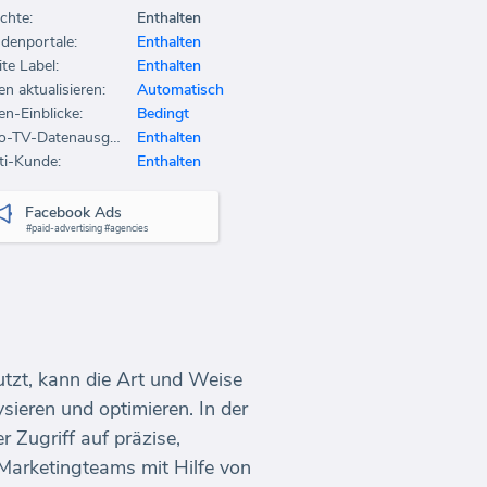
chte:
Enthalten
denportale:
Enthalten
te Label:
Enthalten
en aktualisieren:
Automatisch
en-Einblicke:
Bedingt
Büro-TV-Datenausgabe:
Enthalten
ti-Kunde:
Enthalten
Facebook Ads
#paid-advertising #agencies
tzt, kann die Art und Weise
ieren und optimieren. In der
 Zugriff auf präzise,
 Marketingteams mit Hilfe von