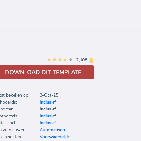
2,108
DOWNLOAD DIT TEMPLATE
tst bekeken op:
3-Oct-25
hboards:
Inclusief
porten:
Inclusief
ntportals:
Inclusief
te-label:
Inclusief
a vernieuwen:
Automatisch
a-inzichten:
Voorwaardelijk