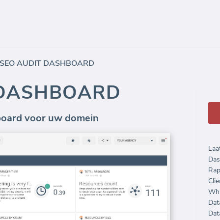
SEO AUDIT DASHBOARD
 DASHBOARD
board voor uw domein
Laa
Das
Rap
Clie
Whi
Dat
Dat