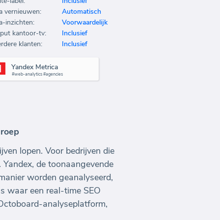
te-label:
Inclusief
a vernieuwen:
Automatisch
a-inzichten:
Voorwaardelijk
put kantoor-tv:
Inclusief
rdere klanten:
Inclusief
Yandex Metrica
#web-analytics #agencies
groep
jven lopen. Voor bedrijven die
l. Yandex, de toonaangevende
 manier worden geanalyseerd,
 is waar een real-time SEO
Octoboard-analyseplatform,