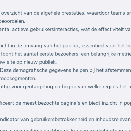
 overzicht van de algehele prestaties, waardoor teams 
eoordelen.
ntal actieve gebruikersinteracties, wat de effectiviteit
icht in de omvang van het publiek, essentieel voor het be
oont het aantal eerste bezoekers, een belangrijke metri
w site op nieuw publiek.
: Deze demografische gegevens helpen bij het afstemm
groepsegmenten.
ttig voor geotargeting en begrip van welke regio's het m
iceert de meest bezochte pagina's en biedt inzicht in po
 indicator van gebruikersbetrokkenheid en inhoudsrelevant
eren in een realtime dashboard, kunnen marketingteams 