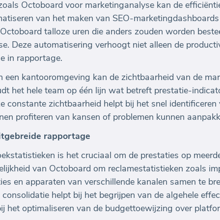
zoals Octoboard voor marketinganalyse kan de efficiënt
omatiseren van het maken van SEO-marketingdashboards
rt Octoboard talloze uren die anders zouden worden bes
e. Deze automatisering verhoogt niet alleen de productiv
e in rapportage.
in een kantooromgeving kan de zichtbaarheid van de ma
udt het hele team op één lijn wat betreft prestatie-indica
 constante zichtbaarheid helpt bij het snel identificeren 
nen profiteren van kansen of problemen kunnen aanpakke
itgebreide rapportage
oekstatistieken is het cruciaal om de prestaties op meer
lijkheid van Octoboard om reclamestatistieken zoals imp
ties en apparaten van verschillende kanalen samen te br
nsolidatie helpt bij het begrijpen van de algehele effecti
ij het optimaliseren van de budgettoewijzing over platfo