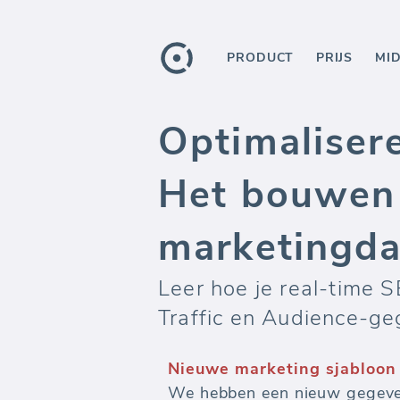
PRODUCT
PRIJS
MI
Optimaliser
Het bouwen 
marketingd
Leer hoe je real-time
Traffic en Audience-ge
Automatiseer marketingrap
Bewaak budgetten en meet de 