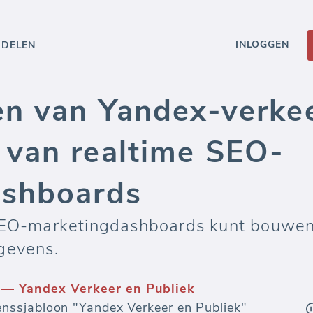
INLOGGEN
DDELEN
en van Yandex-verkee
van realtime SEO-
ashboards
 SEO-marketingdashboards kunt bouwe
gevens.
porten en dashboards
effectiviteit van elke uitgegeven dollar aan