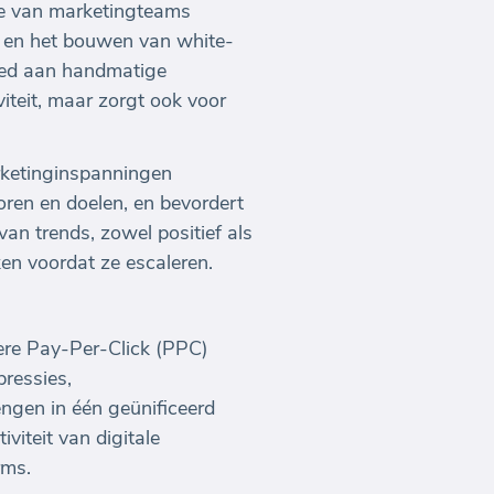
ie van marketingteams
 en het bouwen van white-
teed aan handmatige
iteit, maar zorgt ook voor
rketinginspanningen
toren en doelen, en bevordert
van trends, zowel positief als
n voordat ze escaleren.
dere Pay-Per-Click (PPC)
ressies,
engen in één geünificeerd
viteit van digitale
rms.