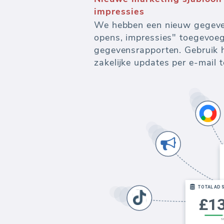
Krachtige ondersteuning voor
data warehouse systemen - va
visualisatie en -export.