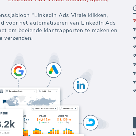
 al jouw marketing analytics, rapportage en
n data-aggregatie en -reiniging tot data-
L