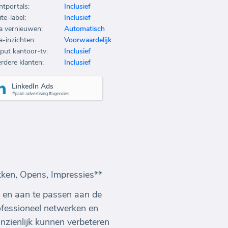
ntportals:
Inclusief
te-label:
Inclusief
a vernieuwen:
Automatisch
a-inzichten:
Voorwaardelijk
put kantoor-tv:
Inclusief
rdere klanten:
Inclusief
LinkedIn Ads
#paid-advertising #agencies
kken, Opens, Impressies**
n en aan te passen aan de
rofessioneel netwerken en
nzienlijk kunnen verbeteren