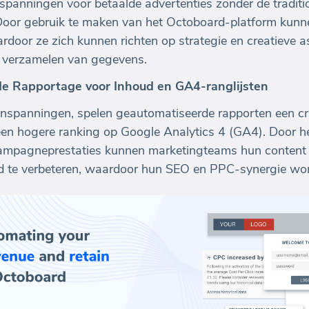
nspanningen voor betaalde advertenties zonder de traditi
. Door gebruik te maken van het Octoboard-platform kun
rdoor ze zich kunnen richten op strategie en creatieve
et verzamelen van gegevens.
e Rapportage voor Inhoud en GA4-ranglijsten
nspanningen, spelen geautomatiseerde rapporten een cruc
een hogere ranking op Google Analytics 4 (GA4). Door h
campagneprestaties kunnen marketingteams hun conten
id te verbeteren, waardoor hun SEO en PPC-synergie wor