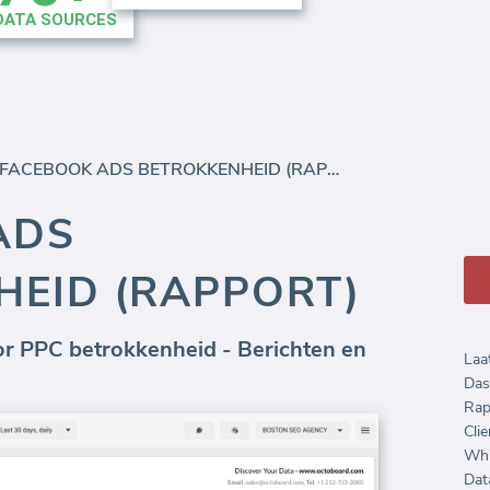
FACEBOOK ADS BETROKKENHEID (RAPPORT)
ADS
HEID (RAPPORT)
r PPC betrokkenheid - Berichten en
Laa
Das
Rap
Clie
Whi
Dat