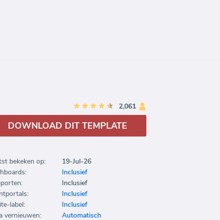
2,061
DOWNLOAD DIT TEMPLATE
tst bekeken op:
19-Jul-26
hboards:
Inclusief
porten:
Inclusief
ntportals:
Inclusief
te-label:
Inclusief
a vernieuwen:
Automatisch