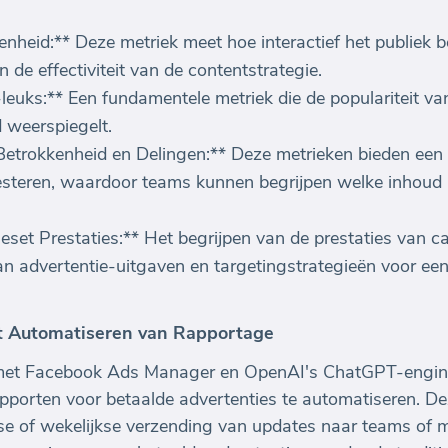
heid:** Deze metriek meet hoe interactief het publiek be
n de effectiviteit van de contentstrategie.
euks:** Een fundamentele metriek die de populariteit va
d weerspiegelt.
etrokkenheid en Delingen:** Deze metrieken bieden een g
resteren, waardoor teams kunnen begrijpen welke inhoud h
set Prestaties:** Het begrijpen van de prestaties van 
 van advertentie-uitgaven en targetingstrategieën voor e
et Automatiseren van Rapportage
 met Facebook Ads Manager en OpenAI's ChatGPT-engine
pporten voor betaalde advertenties te automatiseren. D
kse of wekelijkse verzending van updates naar teams of