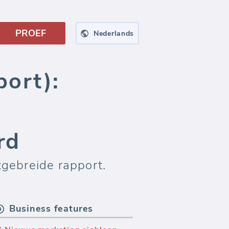
PROEF
Nederlands
ort):
rd
tgebreide rapport.
Business features