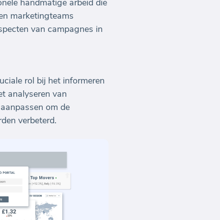
onele handmatige arbeid die
nen marketingteams
 aspecten van campagnes in
iale rol bij het informeren
et analyseren van
t aanpassen om de
den verbeterd.