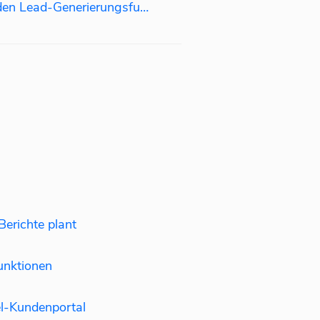
Häufig gestellte Fragen zu den Lead-Generierungsfunktionen?
erichte plant
nktionen
l-Kundenportal