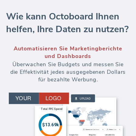
Wie kann Octoboard Ihnen
helfen, Ihre Daten zu nutzen?
Keyword Rank Tracker
SEO Keyword-Rank-Analyse - über mehrere
Standorte, Sprachen und Domains hinweg.
Verfolgen Sie Änderungen der Keyword-
Position im Laufe der Zeit. Fügen Sie der
automatisierten Berichterstellung und dem
Kundenportal eine
Wettbewerbsüberwachung hinzu.