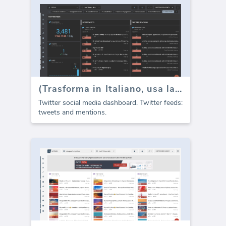
(Trasforma in Italiano, usa la stessa lettera maiuscola, lo stesso stile, usa le parentesi intorno alle stesse parole, mantieni inalterati i simboli speciali.) Input: Twitter Feeds Output: (Twitter Feeds)
Twitter social media dashboard. Twitter feeds:
tweets and mentions.