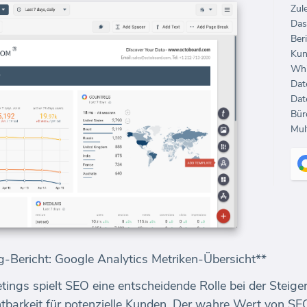
Zul
Das
Beri
Kun
Whi
Dat
Dat
Mul
-Bericht: Google Analytics Metriken-Übersicht**
etings spielt SEO eine entscheidende Rolle bei der Steig
htbarkeit für potenzielle Kunden. Der wahre Wert von