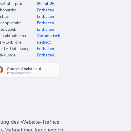
etzt überprüft:
20-Jul-26
hboards:
Enthalten
chte:
Enthalten
denportale:
Enthalten
te Label:
Enthalten
en aktualisieren:
Automatisch
en-Einblicke:
Bedingt
Büro-TV-Datenausgabe:
Enthalten
ti-Kunde:
Enthalten
Google Analytics 4
#web-analytics #seo
erung des Website-Traffics
 SEO-Maßnahmen kann jedoch