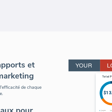
apports et
marketing
l'efficacité de chaque
e.
naux pour