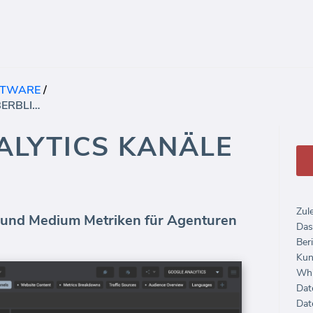
FTWARE
/
GOOGLE ANALYTICS KANÄLE ÜBERBLICK
ALYTICS KANÄLE
Zul
 und Medium Metriken für Agenturen
Das
Beri
Kun
Whi
Dat
Dat