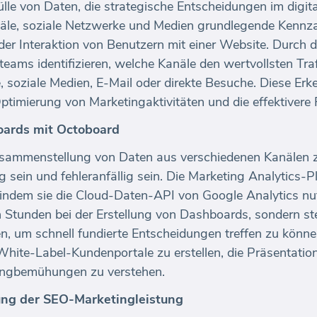
ülle von Daten, die strategische Entscheidungen im digit
näle, soziale Netzwerke und Medien grundlegende Kennza
der Interaktion von Benutzern mit einer Website. Durch
ams identifizieren, welche Kanäle den wertvollsten Traf
, soziale Medien, E-Mail oder direkte Besuche. Diese Erk
timierung von Marketingaktivitäten und die effektivere 
oards mit Octoboard
usammenstellung von Daten aus verschiedenen Kanälen
sein und fehleranfällig sein. Die Marketing Analytics-
 indem sie die Cloud-Daten-API von Google Analytics nutz
tunden bei der Erstellung von Dashboards, sondern stel
en, um schnell fundierte Entscheidungen treffen zu könn
White-Label-Kundenportale zu erstellen, die Präsentation
ingbemühungen zu verstehen.
ng der SEO-Marketingleistung