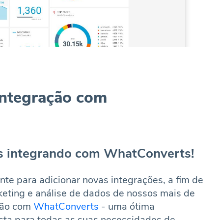
integração com
os integrando com WhatConverts!
te para adicionar novas integrações, a fim de
eting e análise de dados de nossos mais de
ação com
WhatConverts
- uma ótima
sta para todas as suas necessidades de