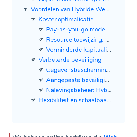
Voordelen van Hybride Webanalyse in 2025
Kostenoptimalisatie
Pay-as-you-go model: Hybride cloud maakt gebruik van een flexibele prijsstructuur voor publieke cloudservices, waardoor bedrijven alleen betalen voor de resources die ze daadwerkelijk gebruiken.
Resource toewijzing: Organisaties kunnen kosten optimaliseren door on-premises infrastructuur te gebruiken voor stabiele, voorspelbare werklasten, terwijl ze publieke cloudresources benutten voor variabele of piekvraag.
Verminderde kapitaalinvestering: Door gebruik te maken van publieke cloudservices kunnen bedrijven grote initiële investeringen in hardware en infrastructuur minimaliseren.
Verbeterde beveiliging
Gegevensbescherming: Gevoelige gegevens en kritieke toepassingen kunnen worden bewaard binnen een private cloud of on-premises infrastructuur, waardoor er betere controle is over beveiliging en naleving.
Aangepaste beveiligingsmaatregelen: Organisaties kunnen robuuste beveiligingsprotocollen implementeren, waaronder geavanceerde versleuteling, toegangscontroles en regelmatige beveiligingsaudits, afgestemd op hun specifieke vereisten.
Nalevingsbeheer: Hybride cloud stelt bedrijven in staat om te voldoen aan regelgeving inzake gegevensresidentie en privacy door gevoelige gegevens binnen specifieke geografische locaties te houden.
Flexibiliteit en schaalbaarheid