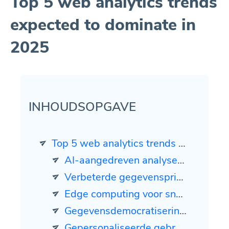
Top 5 web analytics trends
expected to dominate in
2025
INHOUDSOPGAVE
Top 5 web analytics trends expected to dominate in 2025
AI-aangedreven analyses (32%): Kunstmatige intelligentie en machine learning zullen webanalyse revolutioneren, waardoor diepere inzichten in gebruikersgedrag, trendidentificatie en voorspellende analyses mogelijk worden. Op AI gebaseerde business intelligence zal verder gaan dan basisanalyse om proactieve aanbevelingen en voorspellende inzichten te bieden.
Verbeterde gegevensprivacy en beveiliging (21%): Met toenemende zorgen over gegevensbescherming zal er een grotere focus zijn op gegevensprivacy in webanalyse. Vertrouwelijke berekening en homomorfe encryptie zullen gegevensbeheer versterken. Deze trend sluit aan bij het groeiende belang van gegevensbeveiliging in analyse.
Edge computing voor snellere analyse (19%): Edge computing zal gegevensverwerking dichter bij de bron brengen, waardoor real-time inzichten uit streaminggegevens mogelijk worden. Deze aanpak zal de analyse versnellen, de beveiliging verbeteren en de latentie verminderen.
Gegevensdemocratisering (15%): Er zal een push zijn om gegevens en analysetools toegankelijker te maken voor niet-technische gebruikers binnen organisaties. Deze trend zal meer werknemers in staat stellen om op gegevens gebaseerde beslissingen te nemen.
Gepersonaliseerde gebruikerservaringen (13%): Webanalyse zal zich meer richten op het creëren van sterk gepersonaliseerde ervaringen voor gebruikers. Dit zal het analyseren van grote hoeveelheden gegevens omvatten om inhoud, aanbevelingen en interacties af te stemmen op individuele voorkeuren.