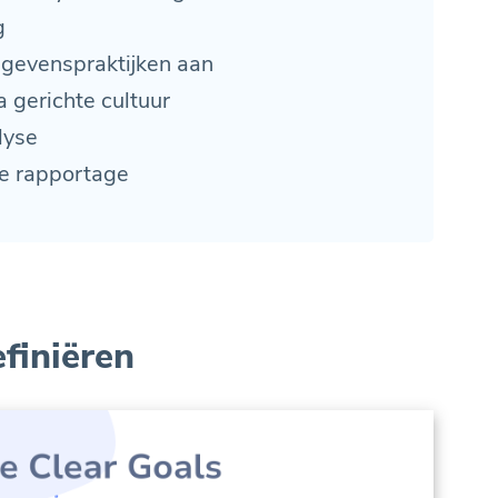
g
gevenspraktijken aan
 gerichte cultuur
lyse
ge rapportage
finiëren