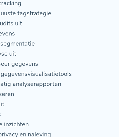
tracking
uuste tagstrategie
udits uit
evens
ssegmentatie
se uit
yseer gegevens
gegevensvisualisatietools
matig analyserapporten
iseren
it
s
e inzichten
privacy en naleving