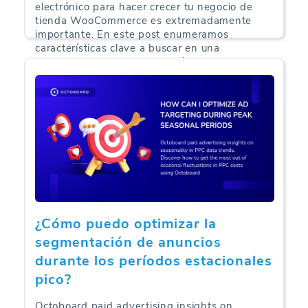
electrónico para hacer crecer tu negocio de
tienda WooCommerce es extremadamente
importante. En este post enumeramos
características clave a buscar en una
herramienta de automatización de correo
electrónico para WooCommerce, así como
errores comunes de marketing por correo
electrónico para evitar.
Análisis de Comercio Electrónico | 17-07-2024
¿Cómo puedo optimizar la
segmentación de anuncios
durante los períodos estacionales
pico?
Octoboard paid advertising insights on