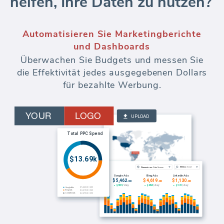
Keyword Rank Tracker
SEO Keyword-Rank-Analyse - über mehrere
Standorte, Sprachen und Domains hinweg.
Verfolgen Sie Änderungen der Keyword-
Position im Laufe der Zeit. Fügen Sie der
automatisierten Berichterstellung und dem
Kundenportal eine
Wettbewerbsüberwachung hinzu.