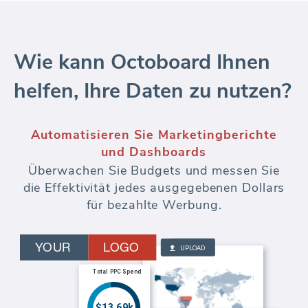
Wie kann Octoboard Ihnen
helfen, Ihre Daten zu nutzen?
Keyword Rank Tracker
SEO Keyword-Rank-Analyse - über mehrere
Standorte, Sprachen und Domains hinweg.
Verfolgen Sie Änderungen der Keyword-
Position im Laufe der Zeit. Fügen Sie der
automatisierten Berichterstellung und dem
Kundenportal eine
Wettbewerbsüberwachung hinzu.