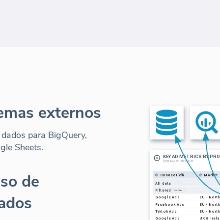
temas externos
 dados para BigQuery,
gle Sheets.
sso de
dados