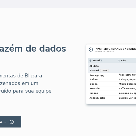
azém de dados
mentas de BI para
azenados em um
uído para sua equipe
Clique em aqui para obter mais informações