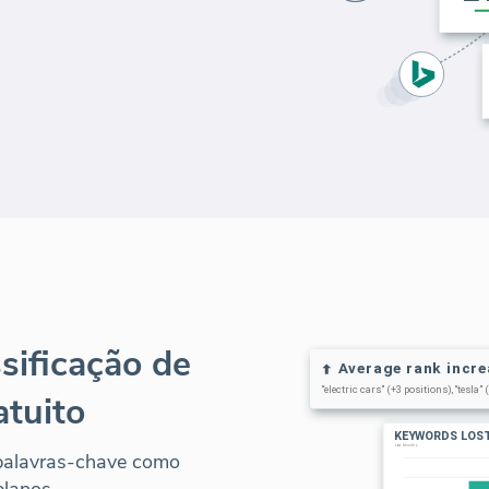
sificação de
atuito
 palavras-chave como
planos.