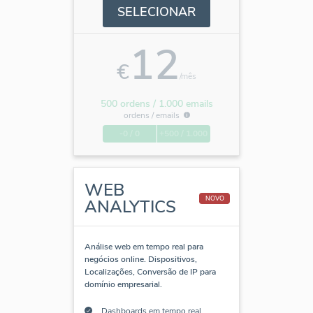
SELECIONAR
12
€
/mês
500 ordens / 1.000 emails
ordens /
emails
-0 / 0
+500 / 1.000
WEB
NOVO
ANALYTICS
Análise web em tempo real para
negócios online. Dispositivos,
Localizações, Conversão de IP para
domínio empresarial.
Dashboards em tempo real