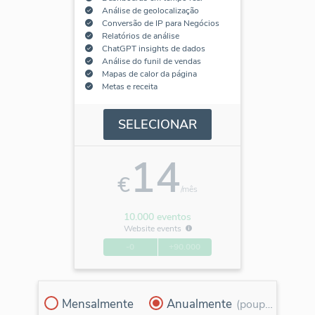
Análise de geolocalização
Conversão de IP para Negócios
Relatórios de análise
ChatGPT insights de dados
Análise do funil de vendas
Mapas de calor da página
Metas e receita
SELECIONAR
14
€
/mês
10.000 eventos
Website events
-0
+90.000
Mensalmente
Anualmente
(poupe 30%)