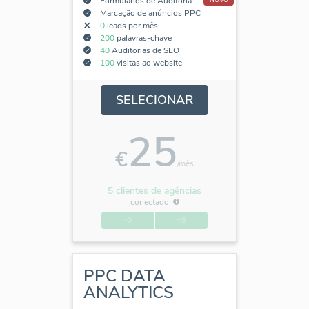
Formulários de Auditoria de SEO Incorporados
Marcação de anúncios PPC
0
leads por mês
200
palavras-chave
40
Auditorias de SEO
100
visitas ao website
SELECIONAR
25
€
/mês
5 clientes de agências
conectado
-0
+5
PPC DATA
ANALYTICS