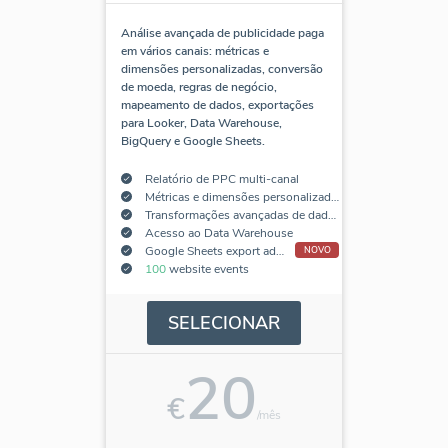
Análise avançada de publicidade paga
em vários canais: métricas e
dimensões personalizadas, conversão
de moeda, regras de negócio,
mapeamento de dados, exportações
para Looker, Data Warehouse,
BigQuery e Google Sheets.
Relatório de PPC multi-canal
Métricas e dimensões personalizadas
Transformações avançadas de dados
Acesso ao Data Warehouse
Google Sheets export add-on
NOVO
100
website events
SELECIONAR
20
€
/mês