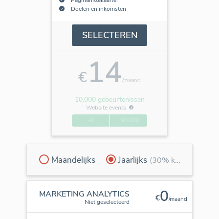
Doelen en inkomsten
SELECTEREN
14
€
/maand
10.000 gebeurtenissen
Website events
-0
+90.000
Maandelijks
Jaarlijks
(30% korting)
0
MARKETING ANALYTICS
€
/maand
Niet geselecteerd