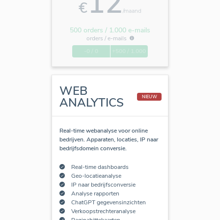
12
€
/maand
500 orders / 1.000 e-mails
orders /
e-mails
-0 / 0
+500 / 1.000
WEB
NIEUW
ANALYTICS
Real-time webanalyse voor online
bedrijven. Apparaten, locaties, IP naar
bedrijfsdomein conversie.
Real-time dashboards
Geo-locatieanalyse
IP naar bedrijfsconversie
Analyse rapporten
ChatGPT gegevensinzichten
Verkoopstrechteranalyse
Paginahittekaarten