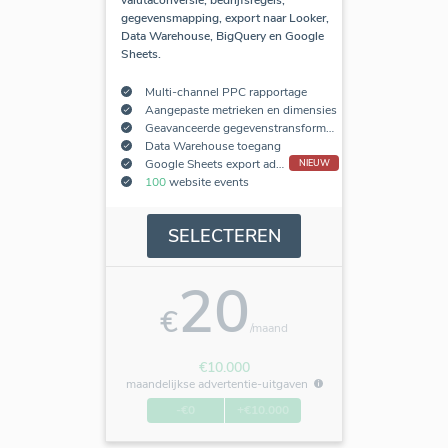
gegevensmapping, export naar Looker,
Data Warehouse, BigQuery en Google
Sheets.
Multi-channel PPC rapportage
Aangepaste metrieken en dimensies
Geavanceerde gegevenstransformaties
Data Warehouse toegang
Google Sheets export add-on
NIEUW
100
website events
SELECTEREN
20
€
/maand
€10.000
maandelijkse advertentie-uitgaven
-€0
+€10.000