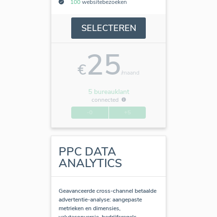
100
websitebezoeken
SELECTEREN
25
€
/maand
5 bureauklant
connected
-0
+5
PPC DATA
ANALYTICS
Geavanceerde cross-channel betaalde
advertentie-analyse: aangepaste
metrieken en dimensies,
valutaconversie, bedrijfsregels,