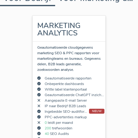
MARKETING
ANALYTICS
Geautomatiseerde cloudgegevens
marketing SEO & PPC rapporten voor
marketingteams en bureaus. Gegevens
delen, B2B leads generatie,
zoekwoorden analyse.
Geautomatiseerde rapporten
Onbeperkte dashboards
Witte label klantenportaal
Geautomatiseerde ChatGPT inzichten
Aangepaste E-mail Server
IP naar Bedrijf B2B Leads
Ingebedde SEO-auditformulieren
NIEUW
PPC-advertenties markup
0
leidt per maand
200
trefwoorden
40
SEO Audits