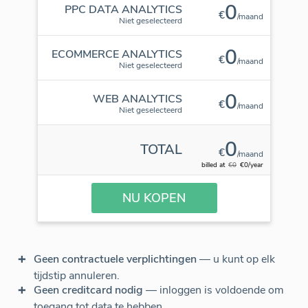
0
PPC DATA ANALYTICS
€
/maand
Niet geselecteerd
0
ECOMMERCE ANALYTICS
€
/maand
Niet geselecteerd
0
WEB ANALYTICS
€
/maand
Niet geselecteerd
0
TOTAL
€
/maand
billed at
€0
€0/year
NU KOPEN
Geen contractuele verplichtingen
— u kunt op elk
tijdstip annuleren.
Geen creditcard nodig
— inloggen is voldoende om
toegang tot data te hebben.