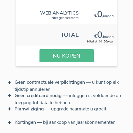
0
WEB ANALYTICS
€
/maand
Niet geselecteerd
0
TOTAL
€
/maand
billed at
€0
€0/year
NU KOPEN
Geen contractuele verplichtingen
— u kunt op elk
tijdstip annuleren.
Geen creditcard nodig
— inloggen is voldoende om
toegang tot data te hebben.
Planwijziging
— upgrade naarmate u groeit.
Kortingen
— bij aankoop van jaarabonnementen.