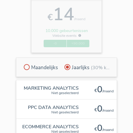
14
€
/maand
10.000 gebeurtenissen
Website events
-0
+90.000
Maandelijks
Jaarlijks
(30% korting)
0
MARKETING ANALYTICS
€
/maand
Niet geselecteerd
0
PPC DATA ANALYTICS
€
/maand
Niet geselecteerd
0
ECOMMERCE ANALYTICS
€
/maand
Niet geselecteerd