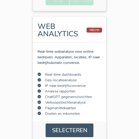
-0 / 0
+500 / 1.000
WEB
NIEUW
ANALYTICS
Real-time webanalyse voor online
bedrijven. Apparaten, locaties, IP naar
bedrijfsdomein conversie.
Real-time dashboards
Geo-locatieanalyse
IP naar bedrijfsconversie
Analyse rapporten
ChatGPT gegevensinzichten
Verkoopstrechteranalyse
Paginahittekaarten
Doelen en inkomsten
SELECTEREN