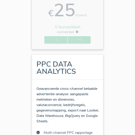
25
€
/maand
5 bureauklant
connected
-0
+5
PPC DATA
ANALYTICS
Geavanceerde cross-channel betaalde
advertentie-analyse: aangepaste
metrieken en dimensies,
valutaconversie, bedrijfsregels,
gegevensmapping, export naar Looker,
Data Warehouse, BigQuery en Google
Sheets.
Multi-channel PPC rapportage