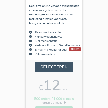
Real-time online verkoop evenementen
en analyses gebaseerd op live
bestellingen en transacties. E-mail
marketing functies voor SaaS
bedrijven en online winkels.
Real-time transacties
Winkelwagenanalyse
Klantsegmentatie
Verkoop, Product, Bestellingsanalyse
E-mail marketing functies
NIEUW
Valutawisseling
SELECTEREN
12
€
/maand
500 orders / 1.000 e-mails
orders /
e-mails