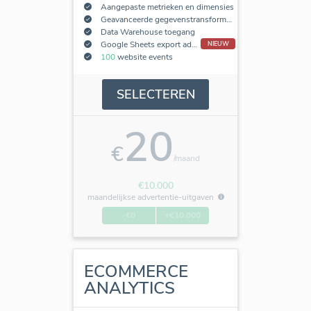
Aangepaste metrieken en dimensies
Geavanceerde gegevenstransformaties
Data Warehouse toegang
Google Sheets export add-on
NIEUW
100
website events
SELECTEREN
20
€
/maand
€10.000
maandelijkse advertentie-uitgaven
-€0
+€10.000
ECOMMERCE
ANALYTICS