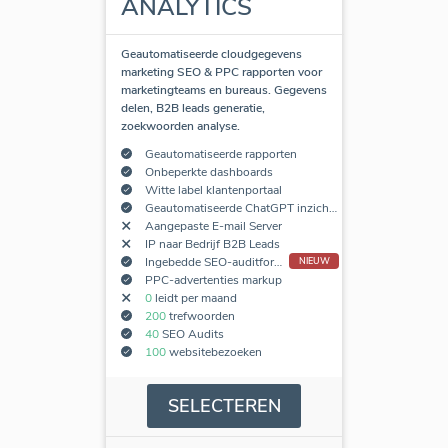
ANALYTICS
Geautomatiseerde cloudgegevens
marketing SEO & PPC rapporten voor
marketingteams en bureaus. Gegevens
delen, B2B leads generatie,
zoekwoorden analyse.
Geautomatiseerde rapporten
Onbeperkte dashboards
Witte label klantenportaal
Geautomatiseerde ChatGPT inzichten
Aangepaste E-mail Server
IP naar Bedrijf B2B Leads
Ingebedde SEO-auditformulieren
NIEUW
PPC-advertenties markup
0
leidt per maand
200
trefwoorden
40
SEO Audits
100
websitebezoeken
SELECTEREN