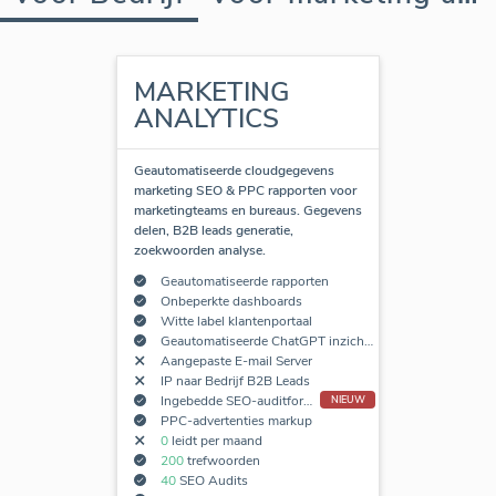
MARKETING
ANALYTICS
Geautomatiseerde cloudgegevens
marketing SEO & PPC rapporten voor
marketingteams en bureaus. Gegevens
delen, B2B leads generatie,
zoekwoorden analyse.
Geautomatiseerde rapporten
Onbeperkte dashboards
Witte label klantenportaal
Geautomatiseerde ChatGPT inzichten
Aangepaste E-mail Server
IP naar Bedrijf B2B Leads
Ingebedde SEO-auditformulieren
NIEUW
PPC-advertenties markup
0
leidt per maand
200
trefwoorden
40
SEO Audits