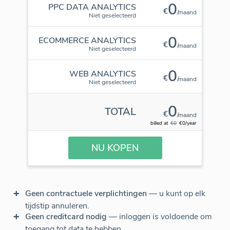
0
PPC DATA ANALYTICS
€
/maand
Niet geselecteerd
0
ECOMMERCE ANALYTICS
€
/maand
Niet geselecteerd
0
WEB ANALYTICS
€
/maand
Niet geselecteerd
0
TOTAL
€
/maand
billed at
€0
€0/year
NU KOPEN
Geen contractuele verplichtingen
— u kunt op elk
tijdstip annuleren.
Geen creditcard nodig
— inloggen is voldoende om
toegang tot data te hebben.