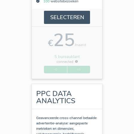
100
websitebezoeken
SELECTEREN
25
€
/maand
5 bureauklant
connected
-0
+5
PPC DATA
ANALYTICS
Geavanceerde cross-channel betaalde
advertentie-analyse: aangepaste
metrieken en dimensies,
valutaconversie, bedrijfsregels,