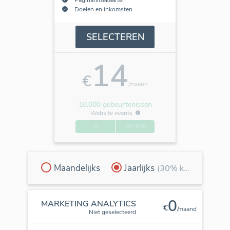
Doelen en inkomsten
SELECTEREN
14
€
/maand
10.000 gebeurtenissen
Website events
-0
+90.000
Maandelijks
Jaarlijks
(30% korting)
0
MARKETING ANALYTICS
€
/maand
Niet geselecteerd