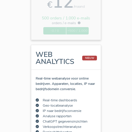
12
€
/maand
500 orders / 1.000 e-mails
orders /
e-mails
-0 / 0
+500 / 1.000
WEB
NIEUW
ANALYTICS
Real-time webanalyse voor online
bedrijven. Apparaten, locaties, IP naar
bedrijfsdomein conversie.
Real-time dashboards
Geo-locatieanalyse
IP naar bedrijfsconversie
Analyse rapporten
ChatGPT gegevensinzichten
Verkoopstrechteranalyse
Paginahittekaarten