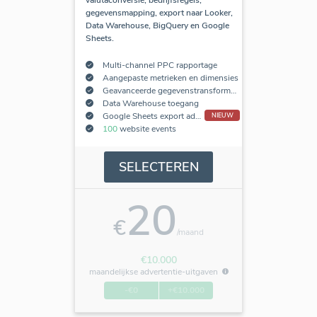
gegevensmapping, export naar Looker,
Data Warehouse, BigQuery en Google
Sheets.
Multi-channel PPC rapportage
Aangepaste metrieken en dimensies
Geavanceerde gegevenstransformaties
Data Warehouse toegang
Google Sheets export add-on
NIEUW
100
website events
SELECTEREN
20
€
/maand
€10.000
maandelijkse advertentie-uitgaven
-€0
+€10.000