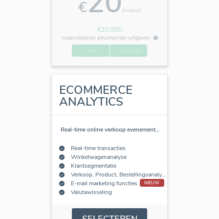
20
€
/maand
€10.000
maandelijkse advertentie-uitgaven
-€0
+€10.000
ECOMMERCE
ANALYTICS
Real-time online verkoop evenement
…
Real-time transacties
Winkelwagenanalyse
Klantsegmentatie
Verkoop, Product, Bestellingsanalyse
E-mail marketing functies
NIEUW
Valutawisseling
SELECTEREN