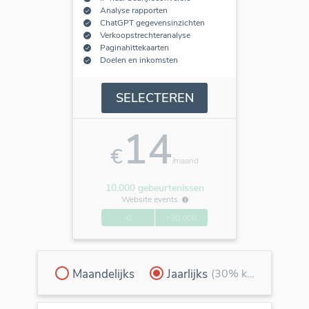
Analyse rapporten
ChatGPT gegevensinzichten
Verkoopstrechteranalyse
Paginahittekaarten
Doelen en inkomsten
SELECTEREN
14
€
/maand
10.000 gebeurtenissen
Website events
-0
+90.000
Maandelijks
Jaarlijks
(30% korting)