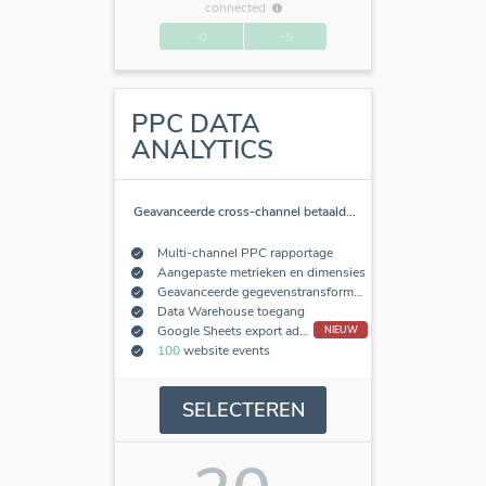
connected
-0
+5
PPC DATA
ANALYTICS
Geavanceerde cross-channel betaald
…
Multi-channel PPC rapportage
Aangepaste metrieken en dimensies
Geavanceerde gegevenstransformaties
Data Warehouse toegang
Google Sheets export add-on
NIEUW
100
website events
SELECTEREN