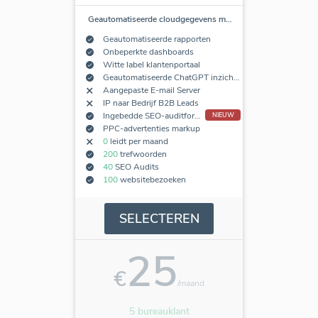
Geautomatiseerde cloudgegevens m
…
Geautomatiseerde rapporten
Onbeperkte dashboards
Witte label klantenportaal
Geautomatiseerde ChatGPT inzichten
Aangepaste E-mail Server
IP naar Bedrijf B2B Leads
Ingebedde SEO-auditformulieren
NIEUW
PPC-advertenties markup
0
leidt per maand
200
trefwoorden
40
SEO Audits
100
websitebezoeken
SELECTEREN
25
€
/maand
5 bureauklant