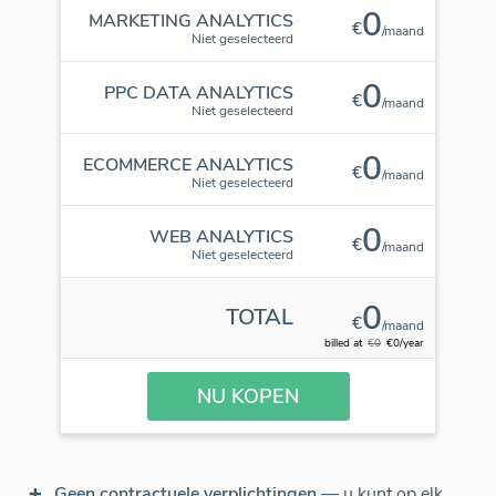
0
MARKETING ANALYTICS
€
/maand
Niet geselecteerd
0
PPC DATA ANALYTICS
€
/maand
Niet geselecteerd
0
ECOMMERCE ANALYTICS
€
/maand
Niet geselecteerd
0
WEB ANALYTICS
€
/maand
Niet geselecteerd
0
TOTAL
€
/maand
billed at
€0
€0/year
NU KOPEN
Geen contractuele verplichtingen
— u kunt op elk