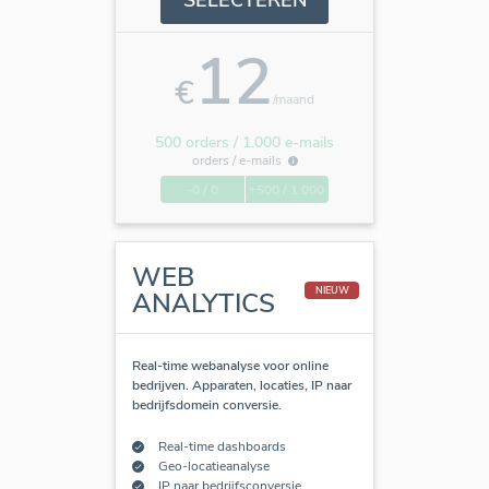
12
€
/maand
500 orders / 1.000 e-mails
orders /
e-mails
-0 / 0
+500 / 1.000
WEB
NIEUW
ANALYTICS
Real-time webanalyse voor online
bedrijven. Apparaten, locaties, IP naar
bedrijfsdomein conversie.
Real-time dashboards
Geo-locatieanalyse
IP naar bedrijfsconversie