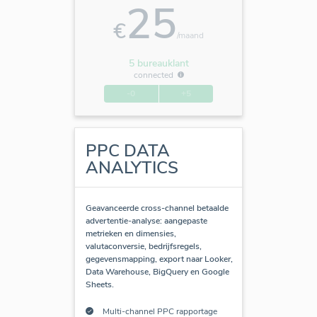
25
€
/maand
5 bureauklant
connected
-0
+5
PPC DATA
ANALYTICS
Geavanceerde cross-channel betaalde
advertentie-analyse: aangepaste
metrieken en dimensies,
valutaconversie, bedrijfsregels,
gegevensmapping, export naar Looker,
Data Warehouse, BigQuery en Google
Sheets.
Multi-channel PPC rapportage