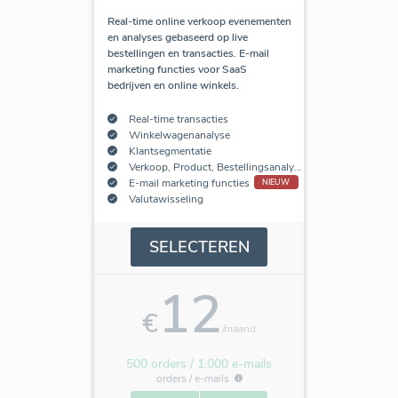
Real-time online verkoop evenementen
en analyses gebaseerd op live
bestellingen en transacties. E-mail
marketing functies voor SaaS
bedrijven en online winkels.
Real-time transacties
Winkelwagenanalyse
Klantsegmentatie
Verkoop, Product, Bestellingsanalyse
E-mail marketing functies
NIEUW
Valutawisseling
SELECTEREN
12
€
/maand
500 orders / 1.000 e-mails
orders /
e-mails