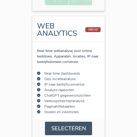
-0 / 0
+500 / 1.000
WEB
NIEUW
ANALYTICS
Real-time webanalyse voor online
bedrijven. Apparaten, locaties, IP naar
bedrijfsdomein conversie.
Real-time dashboards
Geo-locatieanalyse
IP naar bedrijfsconversie
Analyse rapporten
ChatGPT gegevensinzichten
Verkoopstrechteranalyse
Paginahittekaarten
Doelen en inkomsten
SELECTEREN