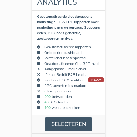
ANALYTICS
Geautomatiseerde cloudgegevens
marketing SEO & PPC rapporten voor
marketingteams en bureaus. Gegevens
delen, B2B leads generatie,
zoekwoorden analyse.
Geautomatiseerde rapporten
Onbeperkte dashboards
Witte label klantenportaal
Geautomatiseerde ChatGPT inzichten
Aangepaste E-mail Server
IP naar Bedrijf B2B Leads
Ingebedde SEO-auditformulieren
NIEUW
PPC-advertenties markup
0
leidt per maand
200
trefwoorden
40
SEO Audits
100
websitebezoeken
SELECTEREN