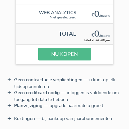
0
WEB ANALYTICS
€
/maand
Niet geselecteerd
0
TOTAL
€
/maand
billed at
€0
€0/year
NU KOPEN
Geen contractuele verplichtingen
— u kunt op elk
tijdstip annuleren.
Geen creditcard nodig
— inloggen is voldoende om
toegang tot data te hebben.
Planwijziging
— upgrade naarmate u groeit.
Kortingen
— bij aankoop van jaarabonnementen.