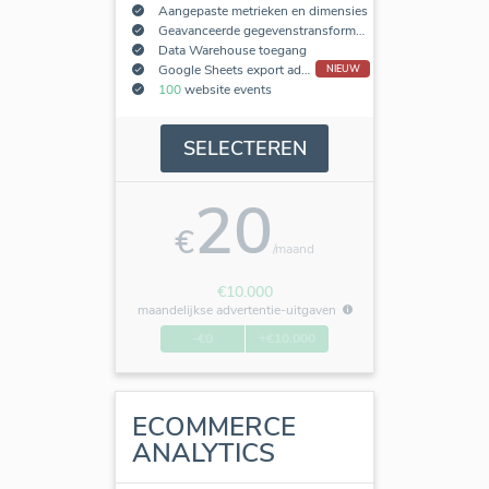
Aangepaste metrieken en dimensies
Geavanceerde gegevenstransformaties
Data Warehouse toegang
Google Sheets export add-on
NIEUW
100
website events
SELECTEREN
20
€
/maand
€10.000
maandelijkse advertentie-uitgaven
-€0
+€10.000
ECOMMERCE
ANALYTICS