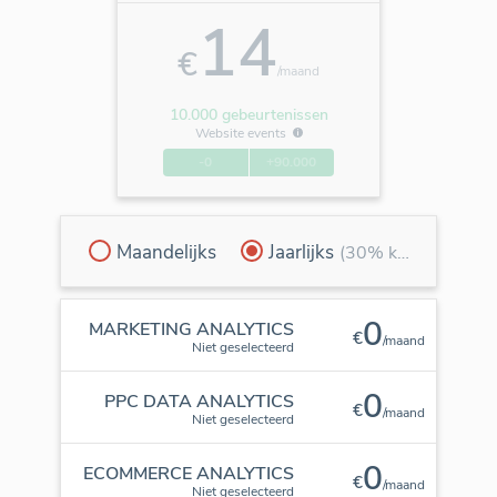
14
€
/maand
10.000 gebeurtenissen
Website events
-0
+90.000
Maandelijks
Jaarlijks
(30% korting)
0
MARKETING ANALYTICS
€
/maand
Niet geselecteerd
0
PPC DATA ANALYTICS
€
/maand
Niet geselecteerd
0
ECOMMERCE ANALYTICS
€
/maand
Niet geselecteerd