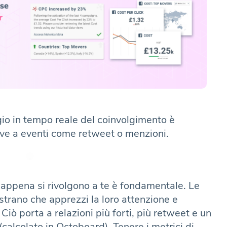
gio in tempo reale del coinvolgimento è
ive a eventi come retweet o menzioni.
n appena si rivolgono a te è fondamentale. Le
trano che apprezzi la loro attenzione e
Ciò porta a relazioni più forti, più retweet e un
(calcolato in Octoboard). Tenere i metrici di