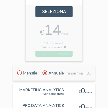
SELEZIONA
14
€
/mese
10.000 eventi
Website events
-0
+90.000
Mensile
Annuale
(risparmia il 30%)
0
MARKETING ANALYTICS
€
/mese
Non selezionato
0
PPC DATA ANALYTICS
€
/mese