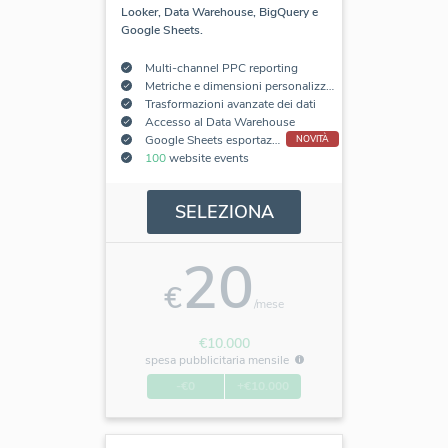
Looker, Data Warehouse, BigQuery e
Google Sheets.
Multi-channel PPC reporting
Metriche e dimensioni personalizzate
Trasformazioni avanzate dei dati
Accesso al Data Warehouse
Google Sheets esportazione add-on
NOVITÀ
100
website events
SELEZIONA
20
€
/mese
€10.000
spesa pubblicitaria mensile
-€0
+€10.000