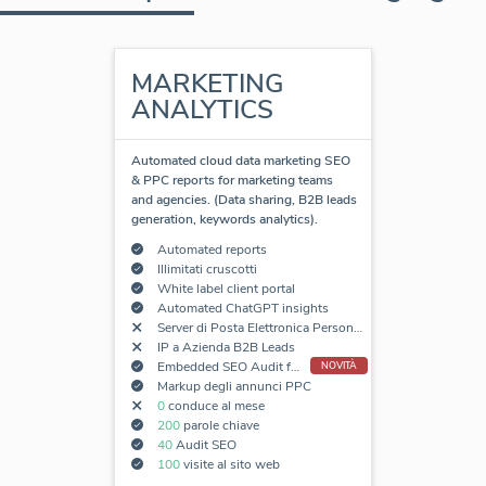
MARKETING
ANALYTICS
Automated cloud data marketing SEO
& PPC reports for marketing teams
and agencies. (Data sharing, B2B leads
generation, keywords analytics).
Automated reports
Illimitati cruscotti
White label client portal
Automated ChatGPT insights
Server di Posta Elettronica Personalizzato
IP a Azienda B2B Leads
Embedded SEO Audit forms
NOVITÀ
Markup degli annunci PPC
0
conduce al mese
200
parole chiave
40
Audit SEO
100
visite al sito web