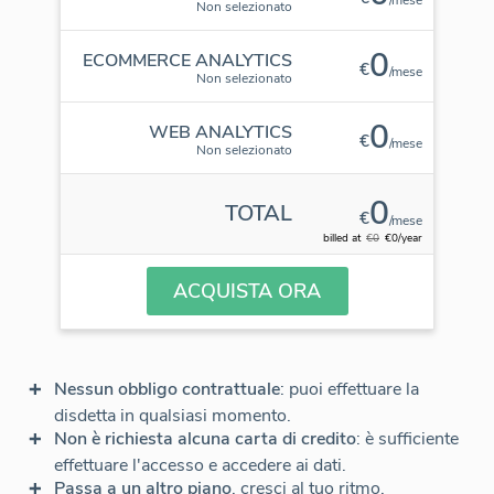
Non selezionato
0
ECOMMERCE ANALYTICS
€
/mese
Non selezionato
0
WEB ANALYTICS
€
/mese
Non selezionato
0
TOTAL
€
/mese
billed at
€0
€0/year
ACQUISTA ORA
Nessun obbligo contrattuale
: puoi effettuare la
disdetta in qualsiasi momento.
Non è richiesta alcuna carta di credito
: è sufficiente
effettuare l'accesso e accedere ai dati.
Passa a un altro piano
, cresci al tuo ritmo.