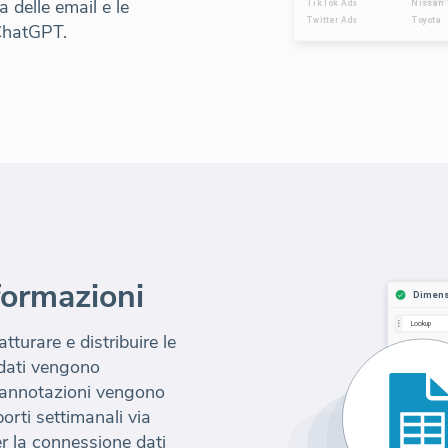
a delle email e le
 ChatGPT.
formazioni
turare e distribuire le
I dati vengono
e annotazioni vengono
rti settimanali via
r la connessione dati