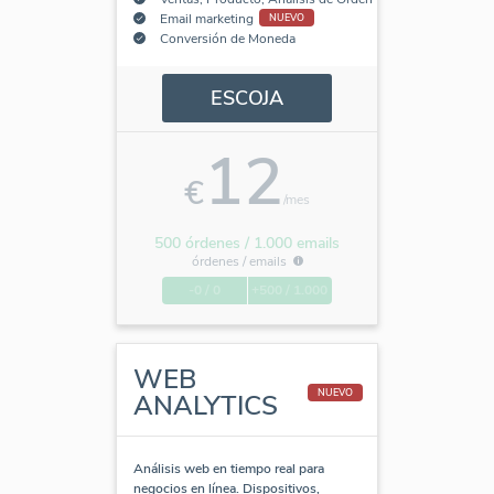
Email marketing
NUEVO
Conversión de Moneda
ESCOJA
12
€
/mes
500 órdenes / 1.000 emails
órdenes /
emails
-0 / 0
+500 / 1.000
WEB
NUEVO
ANALYTICS
Análisis web en tiempo real para
negocios en línea. Dispositivos,