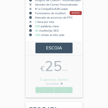
Insights de ChatGPT Automatizado
Servidor de Correo Personalizado
IP a Compañía B2B Leads
Formularios de Auditoría SEO Incorporados
NUEVO
Marcado de anuncios de PPC
0
lleva por mes
200
palabras clave
40
Auditorías SEO
100
visitas al sitio web
ESCOJA
25
€
/mes
5 agencias clientes
conectado
-0
+5