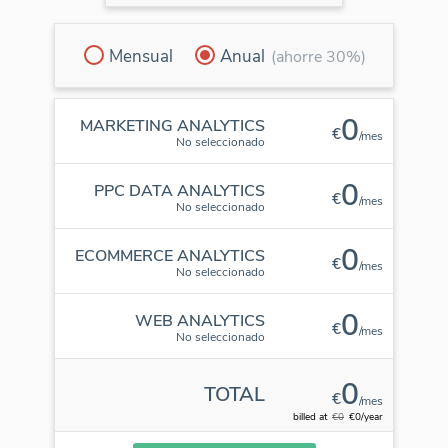
Mensual
Anual
(ahorre 30%)
0
MARKETING ANALYTICS
€
/mes
No seleccionado
0
PPC DATA ANALYTICS
€
/mes
No seleccionado
0
ECOMMERCE ANALYTICS
€
/mes
No seleccionado
0
WEB ANALYTICS
€
/mes
No seleccionado
0
TOTAL
€
/mes
billed at
€0
€0/year