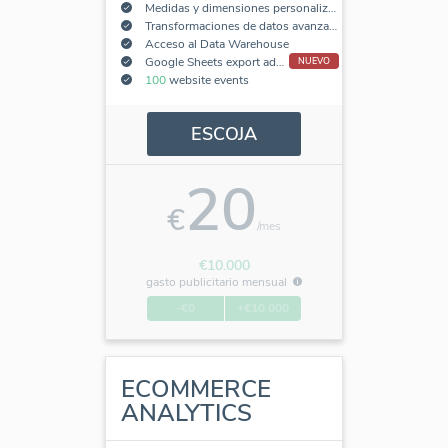
Medidas y dimensiones personalizadas
Transformaciones de datos avanzadas
Acceso al Data Warehouse
Google Sheets export add-on
NUEVO
100
website events
ESCOJA
20
€
/mes
€10.000
gasto publicitario mensual
-€0
+€10.000
ECOMMERCE
ANALYTICS