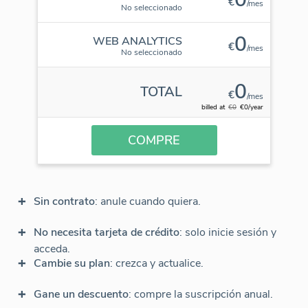
€
/mes
No seleccionado
0
WEB ANALYTICS
€
/mes
No seleccionado
0
TOTAL
€
/mes
billed at
€0
€0/year
COMPRE
Sin contrato
: anule cuando quiera.
No necesita tarjeta de crédito
: solo inicie sesión y
acceda.
Cambie su plan
: crezca y actualice.
Gane un descuento
: compre la suscripción anual.