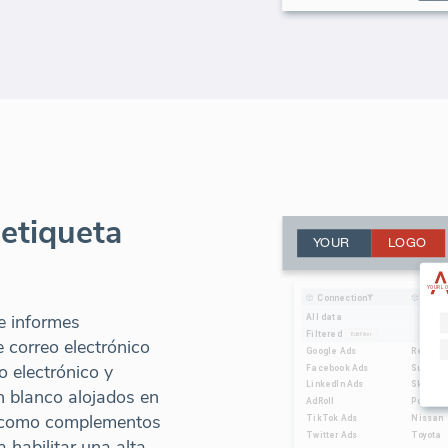
 etiqueta
e informes
 correo electrónico
o electrónico y
n blanco alojados en
do como complementos
a habilitar una alta