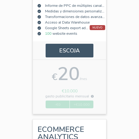
Informe de PPC de múltiples canales
Medidas y dimensiones personalizadas
Transformaciones de datos avanzadas
Acceso al Data Warehouse
Google Sheets export add-on
NUEVO
100
website events
ESCOJA
20
€
/mes
€10.000
gasto publicitario mensual
-€0
+€10.000
ECOMMERCE
ANALYTICS