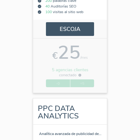
200
palabras clave
40
Auditorías SEO
100
visitas al sitio web
ESCOJA
25
€
/mes
5 agencias clientes
conectado
-0
+5
PPC DATA
ANALYTICS
Analítica avanzada de publicidad de
…