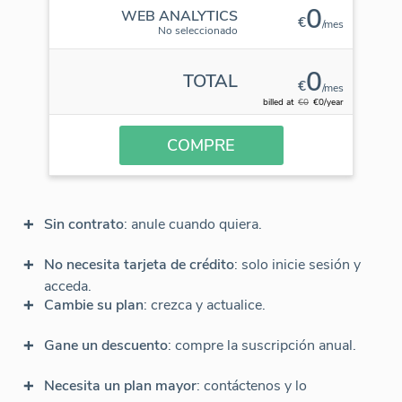
0
WEB ANALYTICS
€
/mes
No seleccionado
0
TOTAL
€
/mes
billed at
€0
€0/year
COMPRE
Sin contrato
: anule cuando quiera.
No necesita tarjeta de crédito
: solo inicie sesión y
acceda.
Cambie su plan
: crezca y actualice.
Gane un descuento
: compre la suscripción anual.
Necesita un plan mayor
: contáctenos y lo