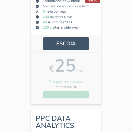
Formularios de Auditoría SEO Incorporados
NUEVO
Marcado de anuncios de PPC
0
lleva por mes
200
palabras clave
40
Auditorías SEO
100
visitas al sitio web
ESCOJA
25
€
/mes
5 agencias clientes
conectado
-0
+5
PPC DATA
ANALYTICS