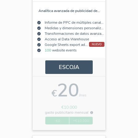
Analítica avanzada de publicidad de
…
Informe de PPC de múltiples canales
Medidas y dimensiones personalizadas
Transformaciones de datos avanzadas
Acceso al Data Warehouse
Google Sheets export add-on
NUEVO
100
website events
ESCOJA
20
€
/mes
€10.000
gasto publicitario mensual
-€0
+€10.000