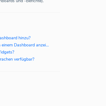
oards und -Berichte).
Dashboard hinzu?
Wie kann man Webseiten in einem Dashboard anzeigen?
idgets?
prachen verfügbar?