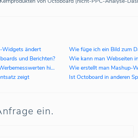
ernprodukten von Octoboard (nicht-PPC-Analyse-Dashb
-Widgets ändert
Wie füge ich ein Bild zum 
boards und Berichten?
Wie man Markup zu bezahlten Werbemesswerten hinzufügt
Wie erstellt man Mashup-W
tsatz zeigt
Ist Octoboard in anderen S
nfrage ein.