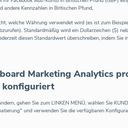
hr Facebook Ads-Konto in Britischen Pfund (GBP) eingeri
d andere Kennzahlen in Britischen Pfund.
icht, welche Währung verwendet wird (es ist zum Beispiel
bzurufen). Standardmäßig wird ein Dollarzeichen ($) ne
jederzeit diesen Standardwert überschreiben, indem Sie 
board Marketing Analytics pr
konfiguriert
ndern, gehen Sie zum LINKEN MENÜ, wählen Sie KUND
atierung" und verwenden Sie die verfügbaren Konfigura