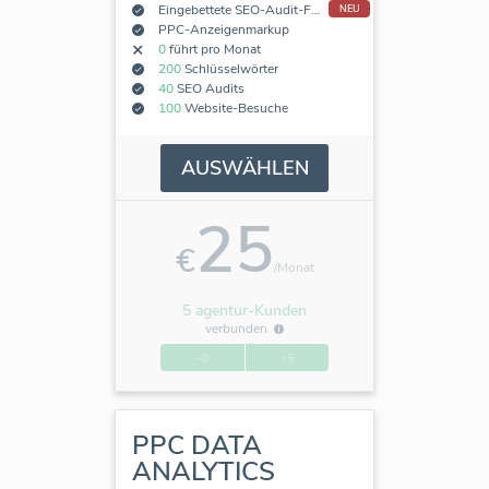
Eingebettete SEO-Audit-Formulare
NEU
PPC-Anzeigenmarkup
0
führt pro Monat
200
Schlüsselwörter
40
SEO Audits
100
Website-Besuche
AUSWÄHLEN
25
€
/Monat
5 agentur-Kunden
verbunden
-0
+5
PPC DATA
ANALYTICS