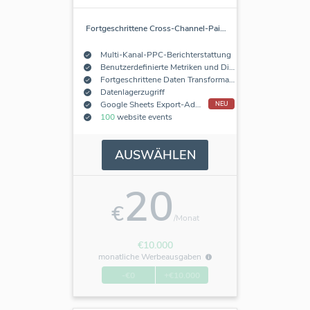
Fortgeschrittene Cross-Channel-Pai
…
Multi-Kanal-PPC-Berichterstattung
Benutzerdefinierte Metriken und Dimensionen
Fortgeschrittene Daten Transformationen
Datenlagerzugriff
Google Sheets Export-Add-On
NEU
100
website events
AUSWÄHLEN
20
€
/Monat
€10.000
monatliche Werbeausgaben
-€0
+€10.000