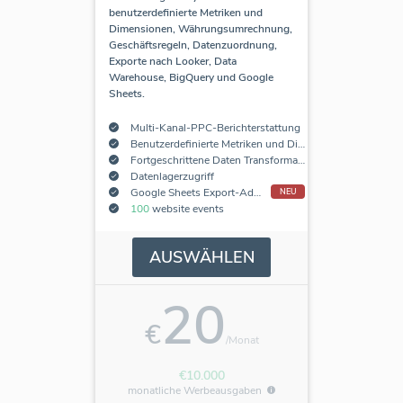
benutzerdefinierte Metriken und
Dimensionen, Währungsumrechnung,
Geschäftsregeln, Datenzuordnung,
Exporte nach Looker, Data
Warehouse, BigQuery und Google
Sheets.
Multi-Kanal-PPC-Berichterstattung
Benutzerdefinierte Metriken und Dimensionen
Fortgeschrittene Daten Transformationen
Datenlagerzugriff
Google Sheets Export-Add-On
NEU
100
website events
AUSWÄHLEN
20
€
/Monat
€10.000
monatliche Werbeausgaben