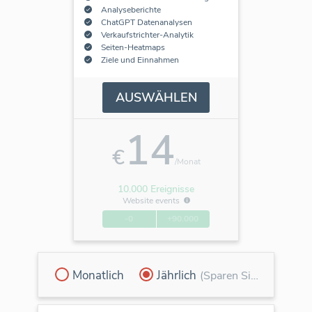
Analyseberichte
ChatGPT Datenanalysen
Verkaufstrichter-Analytik
Seiten-Heatmaps
Ziele und Einnahmen
AUSWÄHLEN
14
€
/Monat
10.000 Ereignisse
Website events
-0
+90.000
Monatlich
Jährlich
(Sparen Sie 30 %)