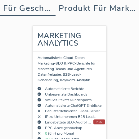
Für Geschäft
Produkt Für Marketing Agentur
MARKETING
ANALYTICS
Automatisierte Cloud-Daten-
Marketing-SEO & PPC-Berichte für
Marketing-Teams und Agenturen.
Datenfreigabe, B2B-Lead-
Generierung, Keyword-Analytik.
Automatisierte Berichte
Unbegrenzte Dashboards
Weißes Etikett Kundenportal
Automatisierte ChatGPT Einblicke
Benutzerdefinierter E-Mail-Server
IP zu Unternehmen B2B Leads
Eingebettete SEO-Audit-Formulare
NEU
PPC-Anzeigenmarkup
0
führt pro Monat
200
Schlüsselwörter