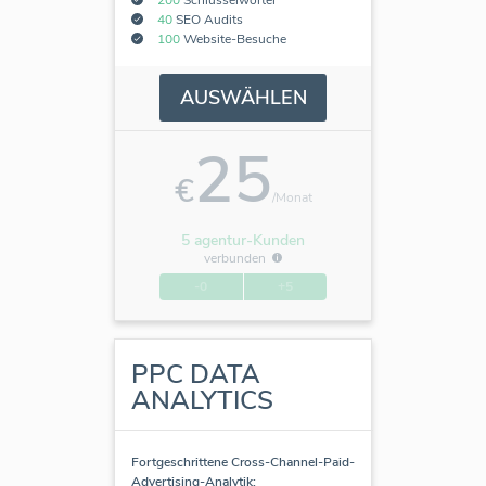
40
SEO Audits
100
Website-Besuche
AUSWÄHLEN
25
€
/Monat
5 agentur-Kunden
verbunden
-0
+5
PPC DATA
ANALYTICS
Fortgeschrittene Cross-Channel-Paid-
Advertising-Analytik: