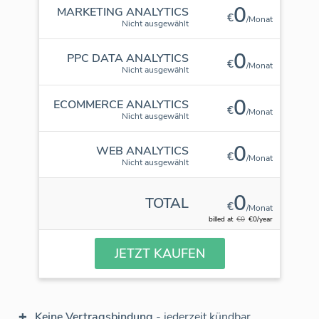
0
MARKETING ANALYTICS
€
/Monat
Nicht ausgewählt
0
PPC DATA ANALYTICS
€
/Monat
Nicht ausgewählt
0
ECOMMERCE ANALYTICS
€
/Monat
Nicht ausgewählt
0
WEB ANALYTICS
€
/Monat
Nicht ausgewählt
0
TOTAL
€
/Monat
billed at
€0
€0/year
JETZT KAUFEN
Keine Vertragsbindung
- jederzeit kündbar.